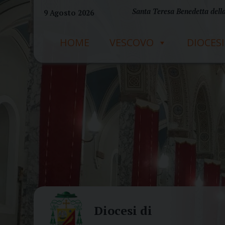
Skip
Santa Teresa Benedetta della
9 Agosto 2026
to
content
HOME
VESCOVO
DIOCESI
Diocesi di