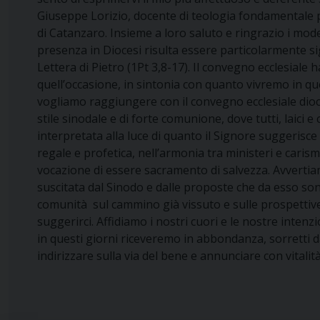
Giuseppe Lorizio, docente di teologia fondamentale p
di Catanzaro. Insieme a loro saluto e ringrazio i mode
presenza in Diocesi risulta essere particolarmente sig
Lettera di Pietro (1Pt 3,8-17). Il convegno ecclesiale h
quell’occasione, in sintonia con quanto vivremo in que
vogliamo raggiungere con il convegno ecclesiale dioc
stile sinodale e di forte comunione, dove tutti, laici 
interpretata alla luce di quanto il Signore suggerisce
regale e profetica, nell’armonia tra ministeri e carism
vocazione di essere sacramento di salvezza. Avvertiamo
suscitata dal Sinodo e dalle proposte che da esso son
comunità sul cammino già vissuto e sulle prospettive
suggerirci. Affidiamo i nostri cuori e le nostre intenz
in questi giorni riceveremo in abbondanza, sorretti da
indirizzare sulla via del bene e annunciare con vitali