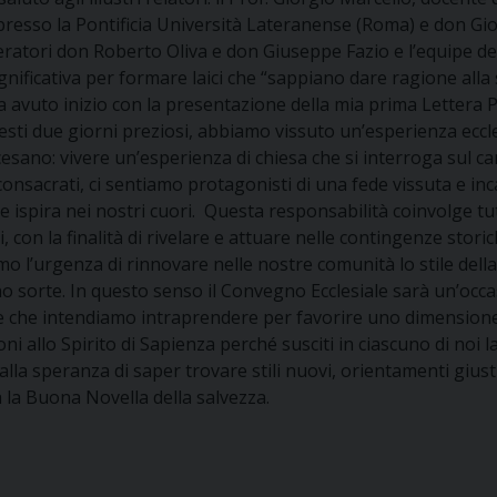
resso la Pontificia Università Lateranense (Roma) e don Gio
ratori don Roberto Oliva e don Giuseppe Fazio e l’equipe dell
nificativa per formare laici che “sappiano dare ragione alla 
a avuto inizio con la presentazione della mia prima Lettera Past
sti due giorni preziosi, abbiamo vissuto un’esperienza eccles
esano: vivere un’esperienza di chiesa che si interroga sul c
e consacrati, ci sentiamo protagonisti di una fede vissuta e inc
 e ispira nei nostri cuori. Questa responsabilità coinvolge t
i, con la finalità di rivelare e attuare nelle contingenze stori
 l’urgenza di rinnovare nelle nostre comunità lo stile della 
o sorte. In questo senso il Convegno Ecclesiale sarà un’occas
 che intendiamo intraprendere per favorire uno dimensione d
ioni allo Spirito di Sapienza perché susciti in ciascuno di noi 
lla speranza di saper trovare stili nuovi, orientamenti giusti,
tà la Buona Novella della salvezza.