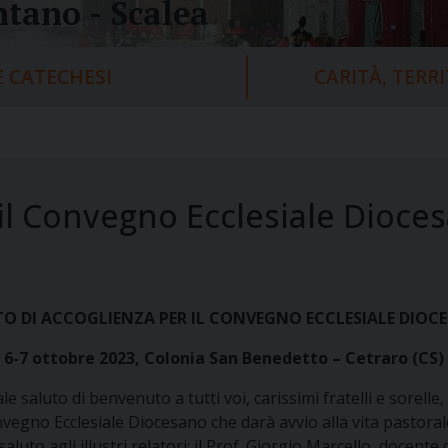
tano - Scalea
 CATECHESI
CARITÀ, TERR
 il Convegno Ecclesiale Dioce
O DI ACCOGLIENZA PER IL
CONVEGNO ECCLESIALE DIOC
6-7 ottobre 2023, Colonia San Benedetto – Cetraro (CS)
saluto di benvenuto a tutti voi, carissimi fratelli e sorelle, s
onvegno Ecclesiale Diocesano che darà avvio alla vita pastor
uto agli illustri relatori: il
Prof. Giorgio Marcello, docente 