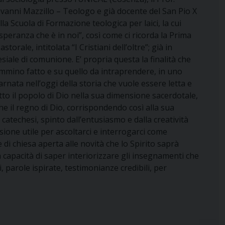
vanni Mazzillo – Teologo e già docente del San Pio X
a Scuola di Formazione teologica per laici, la cui
speranza che è in noi”, così come ci ricorda la Prima
orale, intitolata “I Cristiani dell’oltre”; già in
iale di comunione. E’ propria questa la finalità che
ammino fatto e su quello da intraprendere, in uno
arnata nell’oggi della storia che vuole essere letta e
utto il popolo di Dio nella sua dimensione sacerdotale,
che il regno di Dio, corrispondendo così alla sua
catechesi, spinto dall’entusiasmo e dalla creatività
ione utile per ascoltarci e interrogarci come
i chiesa aperta alle novità che lo Spirito saprà
la capacità di saper interiorizzare gli insegnamenti che
 parole ispirate, testimonianze credibili, per