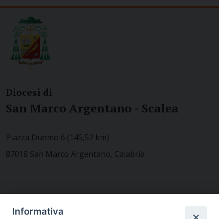
Diocesi di
San Marco Argentano - Scalea
Piazza Duomo 6 (145,52 km)
87018 San Marco Argentano, Calabria
CONTATTACI
Informativa