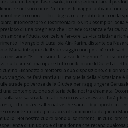
nunciare un tempo favorevole, in cui sperimentare il perdono 
 di dimorare nel suo cuore. Nel mese di maggio abbiamo rinno
 il nostro cuore colmo di gioia e di gratitudine, con la sper
are, interiorizzare e testimoniare le virtù esemplari della
e prezioso di una preghiera che richiede costanza e fatica. 
 con amore e fiducia, con zelo e fervore. La vita cristiana ric
riferimento il Vangelo di Luca, sia Ain-Karim, distante da Naz
e. Maria intraprende il suo viaggio non perché curiosa di s
ua missione: “Eccomi sono la serva del Signore!”. Lei si profe
va nulla per sé, ma ripone tutto nelle mani di Dio ed accetta
la cugina Elisabetta e mettersi a sua disposizione, è il primo
uo viaggio, ne farà tanti altri, ma quella della Visitazione è 
 sulle strade polverose della Giudea per raggiungere Gerusale
 ad una contemplazione solitaria della nostra chiamata. Occo
sulla stessa strada. In alcune circostanze essa si farà piena di
la resa, ci fornirà vie alternative che sanno di proposte inco
e consuete, quanto più avanza il cammino tanto più in Maria 
iubilo. Nel nostro cuore pieno di sentimenti, in cui si altern
 esperienza di un uomo e di una donna che recano qualcosa di 