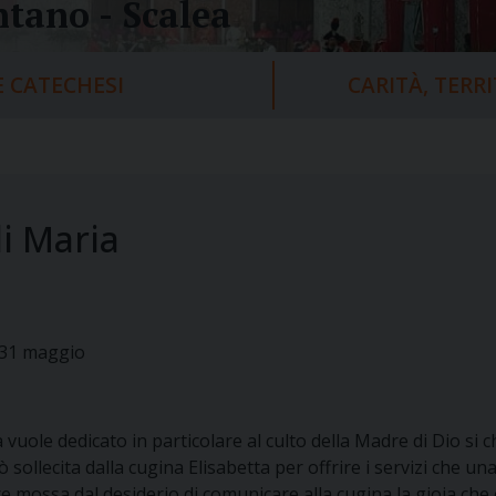
tano - Scalea
 CATECHESI
CARITÀ, TERR
i Maria
 31 maggio
uole dedicato in particolare al culto della Madre di Dio si ch
ò sollecita dalla cugina Elisabetta per offrire i servizi ch
 mossa dal desiderio di comunicare alla cugina la gioia che 