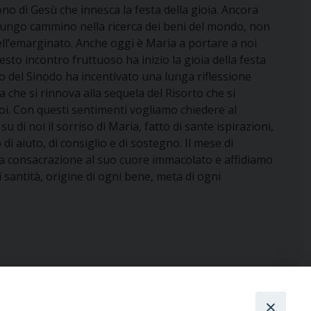
o di Gesù che innesca la festa della gioia. Ancora
il lungo cammino nella ricerca dei beni del mondo, non
dell’emarginato. Anche oggi è Maria a portare a noi
esto incontro fruttuoso ha inizio la gioia della festa
po del Sinodo ha incentivato una lunga riflessione
esa che si rinnova alla sequela del Risorto che si
i. Con questi sentimenti vogliamo chiedere al
di noi il sorriso di Maria, fatto di sante ispirazioni,
di aiuto, di consiglio e di sostegno. Il mese di
tra consacrazione al suo cuore immacolato e affidiamo
i santità, origine di ogni bene, meta di ogni