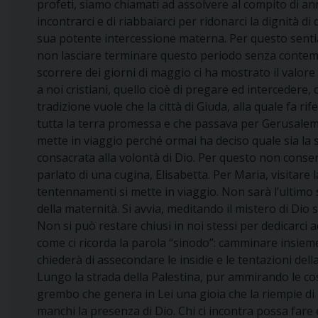
profeti, siamo chiamati ad assolvere al compito di an
incontrarci e di riabbaiarci per ridonarci la dignità
sua potente intercessione materna. Per questo sentiamo
non lasciare terminare questo periodo senza contempl
scorrere dei giorni di maggio ci ha mostrato il valor
a noi cristiani, quello cioè di pregare ed intercedere,
tradizione vuole che la città di Giuda, alla quale fa 
tutta la terra promessa e che passava per Gerusalemm
mette in viaggio perché ormai ha deciso quale sia la s
consacrata alla volontà di Dio. Per questo non conser
parlato di una cugina, Elisabetta. Per Maria, visitare 
tentennamenti si mette in viaggio. Non sarà l’ultimo s
della maternità. Si avvia, meditando il mistero di Dio
Non si può restare chiusi in noi stessi per dedicarci
come ci ricorda la parola “sinodo”: camminare insieme, 
chiederà di assecondare le insidie e le tentazioni del
Lungo la strada della Palestina, pur ammirando le cos
grembo che genera in Lei una gioia che la riempie di g
manchi la presenza di Dio. Chi ci incontra possa fare