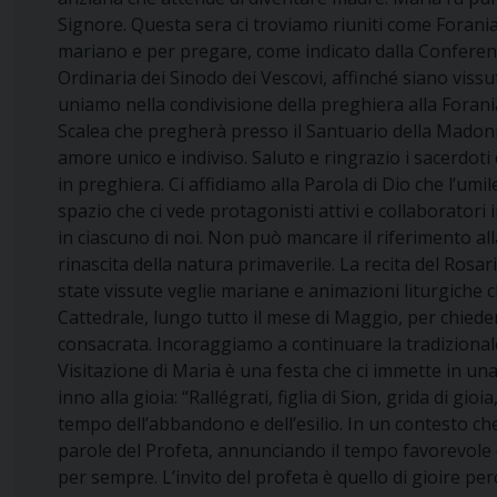
Signore. Questa sera ci troviamo riuniti come Forani
mariano e per pregare, come indicato dalla Conferenza
Ordinaria dei Sinodo dei Vescovi, affinché siano viss
uniamo nella condivisione della preghiera alla Forani
Scalea che pregherà presso il Santuario della Madonna 
amore unico e indiviso. Saluto e ringrazio i sacerdoti de
in preghiera. Ci affidiamo alla Parola di Dio che l’umi
spazio che ci vede protagonisti attivi e collaboratori i
in ciascuno di noi. Non può mancare il riferimento alla
rinascita della natura primaverile. La recita del Rosar
state vissute veglie mariane e animazioni liturgiche 
Cattedrale, lungo tutto il mese di Maggio, per chiedere
consacrata. Incoraggiamo a continuare la tradizionale
Visitazione di Maria è una festa che ci immette in una
inno alla gioia: “Rallégrati, figlia di Sion, grida di gi
tempo dell’abbandono e dell’esilio. In un contesto che
parole del Profeta, annunciando il tempo favorevole del
per sempre. L’invito del profeta è quello di gioire per