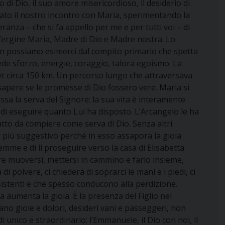
di Dio, il suo amore misericordioso, il desiderio di
vato il nostro incontro con Maria, sperimentando la
anza – che si fa appello per me e per tutti voi – di
 Vergine Maria, Madre di Dio e Madre nostra. Lo
Non possiamo esimerci dal compito primario che spetta
hiede sforzo, energie, coraggio, talora egoismo. La
aret circa 150 km. Un percorso lungo che attraversava
apere se le promesse di Dio fossero vere. Maria si
ssa la serva del Signore: la sua vita è interamente
 di eseguire quanto Lui ha disposto. L’Arcangelo le ha
 atto da compiere come serva di Dio. Senza altri
il più suggestivo perché in esso assapora la gioia
mme e di lì proseguire verso la casa di Elisabetta.
rre muoversi, mettersi in cammino e farlo insieme,
 polvere, ci chiederà di soprarci le mani e i piedi, ci
nsistenti e che spesso conducono alla perdizione.
aumenta la gioia. È la presenza del Figlio nel
ano gioie e dolori, desideri vani e passeggeri, non
unico e straordinario: l’Emmanuele, il Dio con noi, il