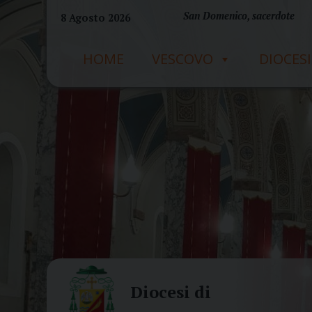
Skip
San Domenico, sacerdote
8 Agosto 2026
to
content
HOME
VESCOVO
DIOCESI
Diocesi di