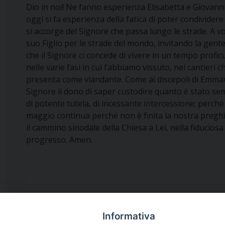
Dio in noi! Ne fanno esperienza Elisabetta e Giovanni
oggi si fa esperienza della fatica di poter condivider
si accorge del Signore che passa lungo le strade. A vo
suo Figlio per le strade del mondo, invitando la gente
che il Signore ci concede di vivere in un tempo profic
nelle varie fasi in cui l’abbiamo vissuto, nei cantieri c
presenta come viandante. Come ai discepoli di Emmaus
Signore il dono di saper custodire quanto è stato semi
di potente tutela, di incessante intercessione; perché c
maggio continua perché non è finita la nostra preghi
il cammino sinodale della Chiesa a Lei, nella fiducios
progresso. Amen.
Informativa