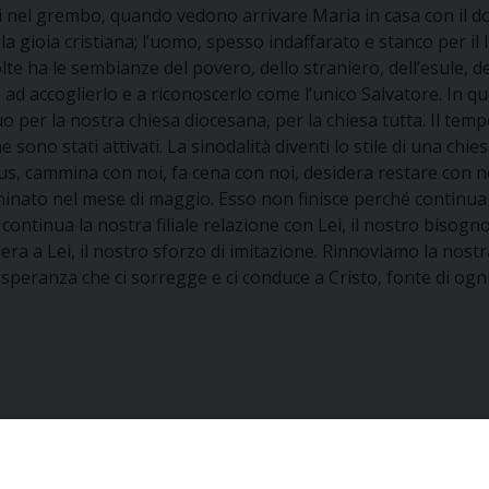
 nel grembo, quando vedono arrivare Maria in casa con il don
e la gioia cristiana; l’uomo, spesso indaffarato e stanco per 
lte ha le sembianze del povero, dello straniero, dell’esule, 
 ad accoglierlo e a riconoscerlo come l’unico Salvatore. In qu
uo per la nostra chiesa diocesana, per la chiesa tutta. Il tem
he sono stati attivati. La sinodalità diventi lo stile di una chi
, cammina con noi, fa cena con noi, desidera restare con no
nato nel mese di maggio. Esso non finisce perché continua su 
ontinua la nostra filiale relazione con Lei, il nostro bisogno 
era a Lei, il nostro sforzo di imitazione. Rinnoviamo la nos
a speranza che ci sorregge e ci conduce a Cristo, fonte di ogn