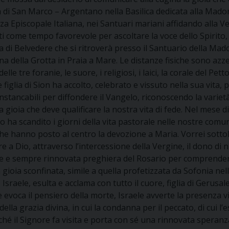
a di San Marco – Argentano nella Basilica dedicata alla Mado
 Episcopale Italiana, nei Santuari mariani affidando alla Ve
uti come tempo favorevole per ascoltare la voce dello Spirit
a di Belvedere che si ritroverà presso il Santuario della Mad
della Grotta in Praia a Mare. Le distanze fisiche sono azzerat
lle tre foranie, le suore, i religiosi, i laici, la corale del Pet
le figlia di Sion ha accolto, celebrato e vissuto nella sua vita
nstancabili per diffondere il Vangelo, riconoscendo la varietà 
 gioia che deve qualificare la nostra vita di fede. Nel mese d
io ha scandito i giorni della vita pastorale nelle nostre comun
che hanno posto al centro la devozione a Maria. Vorrei sotto
 a Dio, attraverso l’intercessione della Vergine, il dono di n
 e sempre rinnovata preghiera del Rosario per comprendere e 
 gioia sconfinata, simile a quella profetizzata da Sofonia ne
oia, Israele, esulta e acclama con tutto il cuore, figlia di Gerus
 evoca il pensiero della morte, Israele avverte la presenza v
la grazia divina, in cui la condanna per il peccato, di cui l’
ché il Signore fa visita e porta con sé una rinnovata speranza 