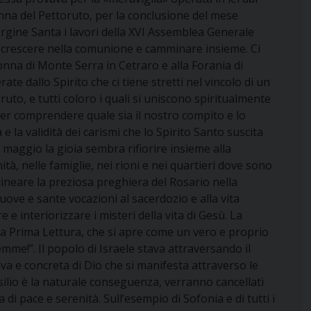
nna del Pettoruto, per la conclusione del mese
rgine Santa i lavori della XVI Assemblea Generale
o, crescere nella comunione e camminare insieme. Ci
onna di Monte Serra in Cetraro e alla Forania di
e dallo Spirito che ci tiene stretti nel vincolo di un
toruto, e tutti coloro i quali si uniscono spiritualmente
, per comprendere quale sia il nostro compito e lo
e la validità dei carismi che lo Spirito Santo suscita
i maggio la gioia sembra rifiorire insieme alla
ità, nelle famiglie, nei rioni e nei quartieri dove sono
lineare la preziosa preghiera del Rosario nella
uove e sante vocazioni al sacerdozio e alla vita
interiorizzare i misteri della vita di Gesù. La
lla Prima Lettura, che si apre come un vero e proprio
alemme!”. Il popolo di Israele stava attraversando il
iva e concreta di Dio che si manifesta attraverso le
esilio è la naturale conseguenza, verranno cancellati
di pace e serenità. Sull’esempio di Sofonia e di tutti i