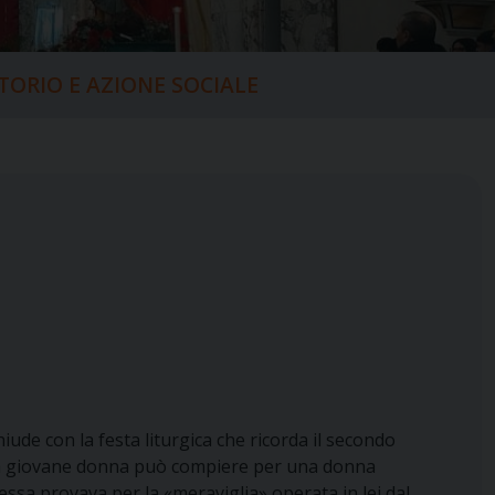
ITORIO E AZIONE SOCIALE
iude con la festa liturgica che ricorda il secondo
e una giovane donna può compiere per una donna
essa provava per la «meraviglia» operata in lei dal