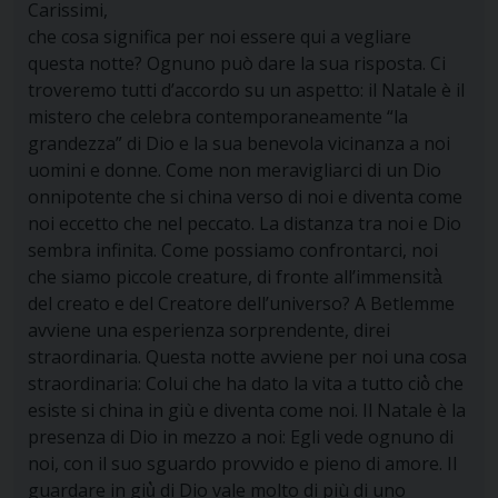
Carissimi,
che cosa significa per noi essere qui a vegliare
questa notte? Ognuno può dare la sua risposta. Ci
troveremo tutti d’accordo su un aspetto: il Natale è il
mistero che celebra contemporaneamente “la
grandezza” di Dio e la sua benevola vicinanza a noi
uomini e donne. Come non meravigliarci di un Dio
onnipotente che si china verso di noi e diventa come
noi eccetto che nel peccato. La distanza tra noi e Dio
sembra infinita. Come possiamo confrontarci, noi
che siamo piccole creature, di fronte all’immensità̀
del creato e del Creatore dell’universo? A Betlemme
avviene una esperienza sorprendente, direi
straordinaria. Questa notte avviene per noi una cosa
straordinaria: Colui che ha dato la vita a tutto ciò̀ che
esiste si china in giù e diventa come noi. Il Natale è la
presenza di Dio in mezzo a noi: Egli vede ognuno di
noi, con il suo sguardo provvido e pieno di amore. Il
guardare in giù̀ di Dio vale molto di più di uno