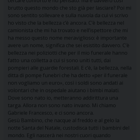
cercare conforto e ho pensato: ma è davvero così
brutto questo mondo che sto già per lasciare? Poi mi
sono sentito sollevare e sulla nuvola da cui vi scrivo
ho visto che la bellezza c’è ancora. C’è bellezza nel
camionista che mi ha trovato e nell’ispettore che mi
ha messo questo nome meraviglioso: è importante
avere un nome, significa che sei esistito davvero. C’è
bellezza nei poliziotti che per il mio funerale hanno
fatto una colletta a cui si sono uniti tutti, dai
pompieri alle guardie forestali. E c’è, la bellezza, nella
ditta di pompe funebri che ha detto «per il funerale
non vogliamo un euro», così i soldi sono andati ai
volontari che in ospedale aiutano i bimbi malati.
Dove sono nato io, metteranno addirittura una
targa. Allora non sono nato invano. Mi chiamo
Gabriele Francesco, e ci sono ancora.
Gesù Bambino, che nacque al freddo e al gelo la
notte Santa del Natale, custodisca tutti i bambini del
mondo. Egli nascerà nei nostri cuori quando