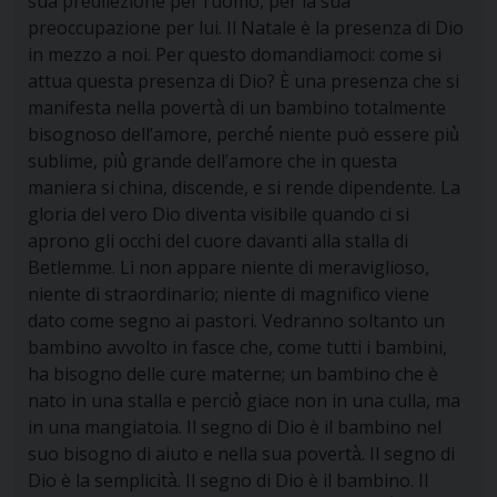
sua predilezione per l’uomo, per la sua
preoccupazione per lui. Il Natale è la presenza di Dio
in mezzo a noi. Per questo domandiamoci: come si
attua questa presenza di Dio? È una presenza che si
manifesta nella povertà̀ di un bambino totalmente
bisognoso dell’amore, perché́ niente può essere più̀
sublime, più̀ grande dell’amore che in questa
maniera si china, discende, e si rende dipendente. La
gloria del vero Dio diventa visibile quando ci si
aprono gli occhi del cuore davanti alla stalla di
Betlemme. Lì non appare niente di meraviglioso,
niente di straordinario; niente di magnifico viene
dato come segno ai pastori. Vedranno soltanto un
bambino avvolto in fasce che, come tutti i bambini,
ha bisogno delle cure materne; un bambino che è
nato in una stalla e perciò̀ giace non in una culla, ma
in una mangiatoia. Il segno di Dio è il bambino nel
suo bisogno di aiuto e nella sua povertà̀. Il segno di
Dio è la semplicità̀. Il segno di Dio è il bambino. Il