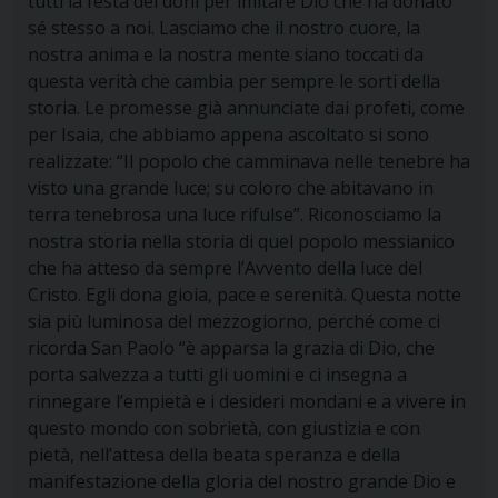
tutti la festa dei doni per imitare Dio che ha donato
sé stesso a noi. Lasciamo che il nostro cuore, la
nostra anima e la nostra mente siano toccati da
questa verità che cambia per sempre le sorti della
storia. Le promesse già annunciate dai profeti, come
per Isaia, che abbiamo appena ascoltato si sono
realizzate: “Il popolo che camminava nelle tenebre ha
visto una grande luce; su coloro che abitavano in
terra tenebrosa una luce rifulse”. Riconosciamo la
nostra storia nella storia di quel popolo messianico
che ha atteso da sempre l’Avvento della luce del
Cristo. Egli dona gioia, pace e serenità. Questa notte
sia più luminosa del mezzogiorno, perché come ci
ricorda San Paolo “è apparsa la grazia di Dio, che
porta salvezza a tutti gli uomini e ci insegna a
rinnegare l’empietà e i desideri mondani e a vivere in
questo mondo con sobrietà, con giustizia e con
pietà, nell’attesa della beata speranza e della
manifestazione della gloria del nostro grande Dio e