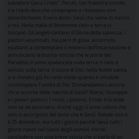
salvatore Gesù Cristo”. Perciò, cari fratelli e sorelle,
tra i tanti doni che compriamo e riceviamo non
dimentichiamo il vero dono: Gesù̀ che viene in mezzo
a noi. Nella stalla di Betlemme cielo e terra si
toccano. Gli angeli cantano il Gloria della salvezza, i
pastori assonnati, ma pieni di gioia, accorrono
esultanti a contemplare il mistero dell’Incarnazione e
annunciano la buona notizia che le porte del
Paradiso si sono spalancate sulla terra. Il cielo è
venuto sulla terra. Il cuore di Dio, nella Notte santa,
si è chinato giù̀ fin nella stalla: quanto è mirabile
contemplare l’umiltà di Dio. Domandiamoci ancora:
chi si accorse della nascita di Gesù̀? Maria, Giuseppe
e i poveri pastori. I ricchi, i potenti, Erode il Grande
non se ne accorsero. Anche oggi ci sono coloro che
non si accorgono del dono che è Gesù̀. Natale non è
il 25 dicembre, ma tutti i giorni perché́ Gesù̀ tutti i
giorni nasce nel cuore degli uomini. Vorrei
concludere con una breve storia che ci parla di un