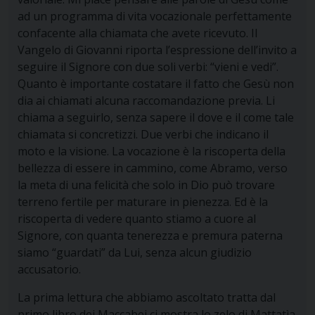
ad un programma di vita vocazionale perfettamente
confacente alla chiamata che avete ricevuto. Il
Vangelo di Giovanni riporta l’espressione dell’invito a
seguire il Signore con due soli verbi: “vieni e vedi”.
Quanto è importante costatare il fatto che Gesù non
dia ai chiamati alcuna raccomandazione previa. Li
chiama a seguirlo, senza sapere il dove e il come tale
chiamata si concretizzi. Due verbi che indicano il
moto e la visione. La vocazione è la riscoperta della
bellezza di essere in cammino, come Abramo, verso
la meta di una felicità che solo in Dio può trovare
terreno fertile per maturare in pienezza. Ed è la
riscoperta di vedere quanto stiamo a cuore al
Signore, con quanta tenerezza e premura paterna
siamo “guardati” da Lui, senza alcun giudizio
accusatorio.
La prima lettura che abbiamo ascoltato tratta dal
primo libro dei Maccabei ci mostra lo zelo di Mattatìa