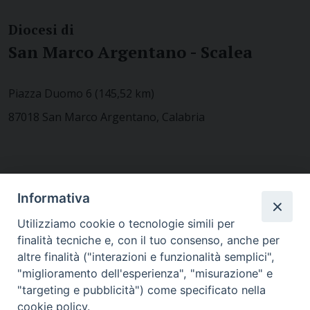
Diocesi di
San Marco Argentano - Scalea
Piazza Duomo 6 (145,52 km)
87018 San Marco Argentano, Calabria
CONTATTACI
Informativa
Utilizziamo cookie o tecnologie simili per
finalità tecniche e, con il tuo consenso, anche per
MODULISTICA
altre finalità ("interazioni e funzionalità semplici",
"miglioramento dell'esperienza", "misurazione" e
"targeting e pubblicità") come specificato nella
WEBMAIL
cookie policy.