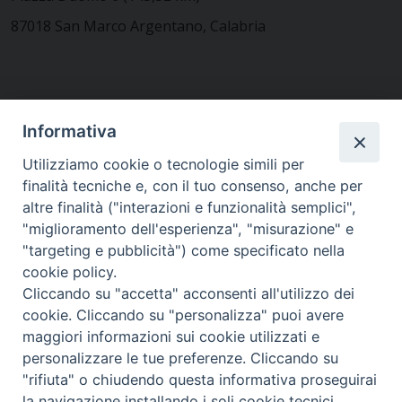
87018 San Marco Argentano, Calabria
CONTATTACI
Informativa
Utilizziamo cookie o tecnologie simili per
finalità tecniche e, con il tuo consenso, anche per
MODULISTICA
altre finalità ("interazioni e funzionalità semplici",
"miglioramento dell'esperienza", "misurazione" e
"targeting e pubblicità") come specificato nella
WEBMAIL
cookie policy.
Cliccando su "accetta" acconsenti all'utilizzo dei
cookie. Cliccando su "personalizza" puoi avere
maggiori informazioni sui cookie utilizzati e
RENDICONTO 8X1000
personalizzare le tue preferenze. Cliccando su
"rifiuta" o chiudendo questa informativa proseguirai
PRIVACY E COOKIE POLICY
la navigazione installando i soli cookie tecnici.