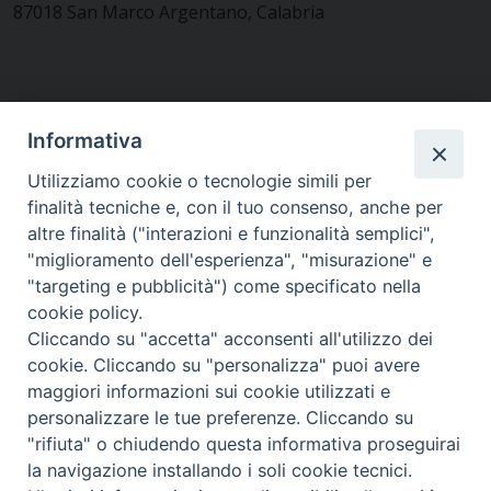
87018 San Marco Argentano, Calabria
CONTATTACI
Informativa
Utilizziamo cookie o tecnologie simili per
finalità tecniche e, con il tuo consenso, anche per
MODULISTICA
altre finalità ("interazioni e funzionalità semplici",
"miglioramento dell'esperienza", "misurazione" e
"targeting e pubblicità") come specificato nella
WEBMAIL
cookie policy.
Cliccando su "accetta" acconsenti all'utilizzo dei
cookie. Cliccando su "personalizza" puoi avere
maggiori informazioni sui cookie utilizzati e
RENDICONTO 8X1000
personalizzare le tue preferenze. Cliccando su
"rifiuta" o chiudendo questa informativa proseguirai
PRIVACY E COOKIE POLICY
la navigazione installando i soli cookie tecnici.