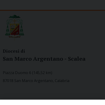
Diocesi di
San Marco Argentano - Scalea
Piazza Duomo 6 (145,52 km)
87018 San Marco Argentano, Calabria
CONTATTACI