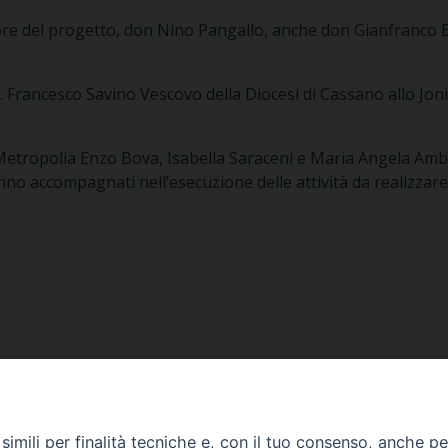
tore del progetto, don Nino Pangallo, anche don Gianfranco Be
ns. Francesco Savino Vescovo della Diocesi di Cassano allo J
di Metropolia Enzo Bova, Isabella Saraceni e Maria Angela Am
accompagnati nell’esecuzione delle attività da realizzare in 
imili per finalità tecniche e, con il tuo consenso, anche per 