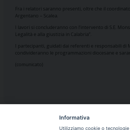
Fra i relatori saranno presenti, oltre che il coordina
Argentano – Scalea.
I lavori si concluderanno con l’intervento di S.E. Mo
Legalità e alla giustizia in Calabria”.
I partecipanti, guidati dai referenti e responsabili 
condivideranno le programmazioni diocesane e saranno 
(comunicato)
Informativa
Utilizziamo cookie o tecnologie s