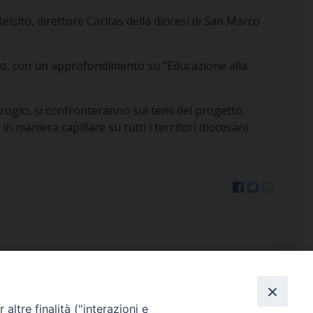
lsito, direttore Caritas della diocesi di San Marco
onio, con un approfondimento su “Educazione alla
brogio, si confronteranno sui temi del progetto,
maniera capillare su tutti i territori diocesani.
altre finalità ("interazioni e