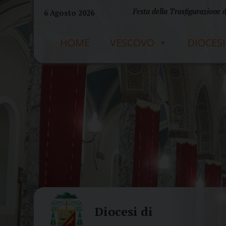
Skip
Festa della Trasfigurazione 
6 Agosto 2026
to
content
HOME
VESCOVO
DIOCESI
Diocesi di