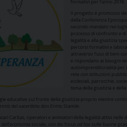
formativi per l’anno 2018.
Il progetto è promosso da
dalla Conferenza Episcopale
secondo mandato nel luglio
processo di confronto e di
legalità e alla giustizia spe
percorsi formativi e laborat
attraverso l’uso di beni con
e rispondano ai bisogni dei
autoimprenditorialità per i 
rete con istituzioni pubbli
ecclesiali, parrocchie, soci
tema della giustizia e della 
gie educative sul fronte della giustizia proprio mentre conti
ronti del sacerdote don Ennio Stamile.
ari Caritas, operatori e animatori della legalità attivi nelle 
e dell’economia sociale, con dei focus
ad hoc
sulle buone prassi