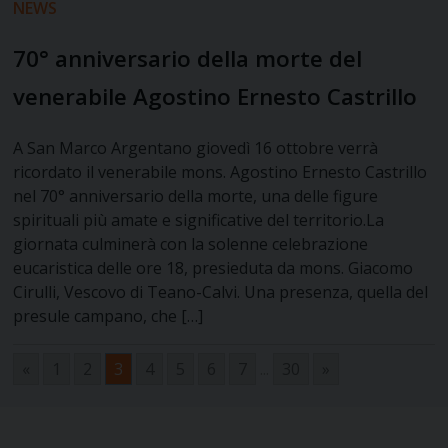
NEWS
70° anniversario della morte del
venerabile Agostino Ernesto Castrillo
A San Marco Argentano giovedì 16 ottobre verrà
ricordato il venerabile mons. Agostino Ernesto Castrillo
nel 70° anniversario della morte, una delle figure
spirituali più amate e significative del territorio.La
giornata culminerà con la solenne celebrazione
eucaristica delle ore 18, presieduta da mons. Giacomo
Cirulli, Vescovo di Teano-Calvi. Una presenza, quella del
presule campano, che […]
«
1
2
3
4
5
6
7
...
30
»
Navigazione
articoli