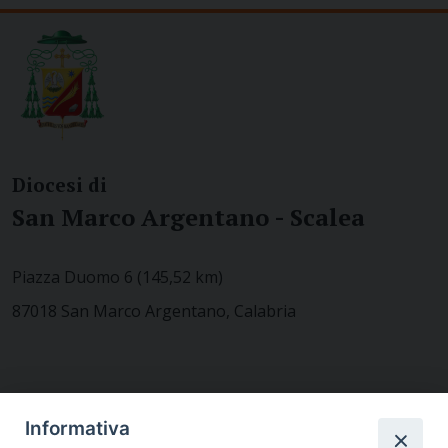
Diocesi di
San Marco Argentano - Scalea
Piazza Duomo 6 (145,52 km)
87018 San Marco Argentano, Calabria
CONTATTACI
Informativa