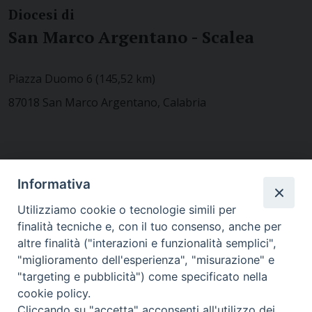
Diocesi di
San Marco Argentano - Scalea
Piazza Duomo 6 (145,52 km)
87018 San Marco Argentano, Calabria
CONTATTACI
Informativa
Utilizziamo cookie o tecnologie simili per
finalità tecniche e, con il tuo consenso, anche per
MODULISTICA
altre finalità ("interazioni e funzionalità semplici",
"miglioramento dell'esperienza", "misurazione" e
"targeting e pubblicità") come specificato nella
WEBMAIL
cookie policy.
Cliccando su "accetta" acconsenti all'utilizzo dei