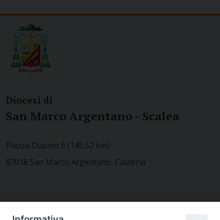
Diocesi di
San Marco Argentano - Scalea
Piazza Duomo 6 (145,52 km)
87018 San Marco Argentano, Calabria
CONTATTACI
Informativa