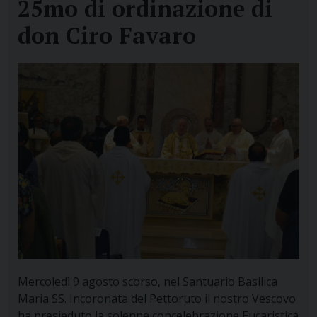
25mo di ordinazione di
don Ciro Favaro
Mercoledì 9 agosto scorso, nel Santuario Basilica
Maria SS. Incoronata del Pettoruto il nostro Vescovo
ha presieduto la solenne concelebrazione Eucaristica