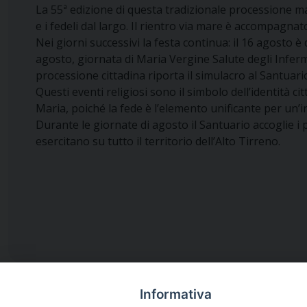
La 55ª edizione di questa tradizionale processione 
e i fedeli dal largo. Il rientro via mare è accompagna
Nei giorni successivi la festa continua: il 16 agosto è
agosto, giornata di Maria Vergine Salute degli Inferm
processione cittadina riporta il simulacro al Santuari
Questi eventi religiosi sono il simbolo dell’identità
Maria, poiché la fede è l’elemento unificante per un’
Durante le giornate di agosto il Santuario accoglie i 
esercitano su tutto il territorio dell’Alto Tirreno.
Informativa