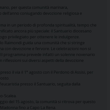
rmano, per questa comunità marinara,
o dell’anno coniugando devozione religiosa e
orma in un periodo di profonda spiritualità, tempo che
ficato ancora più speciale: il Santuario diocesano
ogo privilegiato per ottenere le indulgenze.
olo Raimondi guida una comunità che si stringe
na con devozione e fervore. Le celebrazioni non si
. Il programma prevede infatti un solenne novenario
riflessioni sui diversi aspetti della devozione
reso il via il 1° agosto con il Perdono di Assisi, per
gosto.
eucaristia presso il Santuario, seguita dalla
o-Scalea.
ggio del 15 agosto, la comunità si ritrova per questo
a Madonna fino a Capo La Rena.