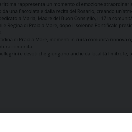
marittima rappresenta un momento di emozione straordinaria
to da una fiaccolata e dalla recita del Rosario, creando un’at
 dedicato a Maria, Madre del Buon Consiglio, il 17 la comunità
i e Regina di Praia a Mare, dopo il solenne Pontificale pres
o.
 cittadina di Praia a Mare, momenti in cui la comunità rinnov
intera comunità.
pellegrini e devoti che giungono anche da località limitrofe, 