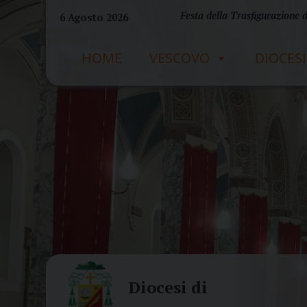
Skip
Festa della Trasfigurazione 
6 Agosto 2026
to
content
HOME
VESCOVO
DIOCESI
Diocesi di