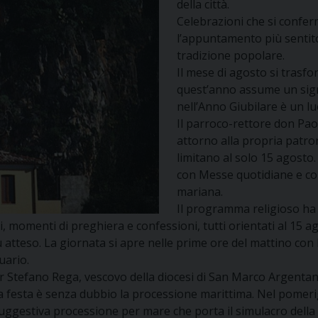
della città.
Celebrazioni che si confe
l’appuntamento più sentit
tradizione popolare.
Il mese di agosto si trasf
quest’anno assume un signi
nell’Anno Giubilare è un lu
Il parroco-rettore don Pa
attorno alla propria patro
limitano al solo 15 agosto
con Messe quotidiane e con 
mariana.
Il programma religioso ha p
, momenti di preghiera e confessioni, tutti orientati al 15 a
tteso. La giornata si apre nelle prime ore del mattino con l’
uario.
r Stefano Rega, vescovo della diocesi di San Marco Argentan
lla festa è senza dubbio la processione marittima. Nel pomeri
suggestiva processione per mare che porta il simulacro dell