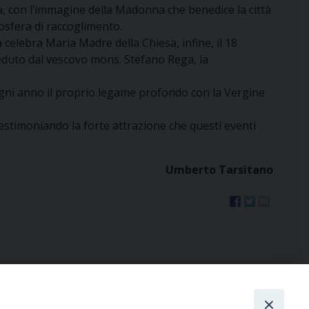
, con l’immagine della Madonna che benedice la città
mosfera di raccoglimento.
 celebra Maria Madre della Chiesa, infine, il 18
ieduto dal vescovo mons. Stefano Rega, la
a ogni anno il proprio legame profondo con la Vergine
testimoniando la forte attrazione che questi eventi
Umberto Tarsitano