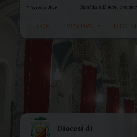
Skip
Santi Sisto II, papa, e compag
7 Agosto 2026
to
content
HOME
VESCOVO
DIOCESI
Diocesi di