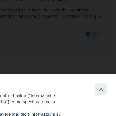
incontrerà gli studenti delle scuole, i genitori e le
rritorio, ma anche gli operatori Caritas e il consiglio
altre finalità ("interazioni e
cità") come specificato nella
ISTICA
RENDICONTO 8X1000
 avere maggiori informazioni sui