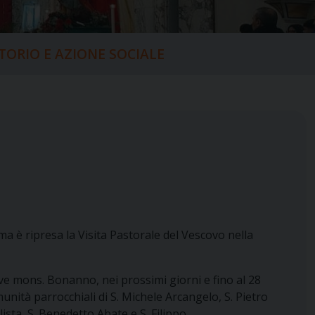
ITORIO E AZIONE SOCIALE
a è ripresa la Visita Pastorale del Vescovo nella
ove mons. Bonanno, nei prossimi giorni e fino al 28
unità parrocchiali di S. Michele Arcangelo, S. Pietro
sta, S. Benedetto Abate e S. Filippo.