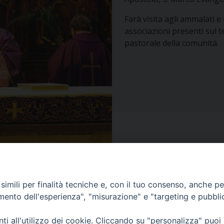
Farà visita agli ammalati e 
associazioni presenti sul te
pastorale della comunità.
imili per finalità tecniche e, con il tuo consenso, anche per 
amento dell'esperienza", "misurazione" e "targeting e pubbli
ea
CONTATTACI
MODUL
i all'utilizzo dei cookie. Cliccando su "personalizza" puoi