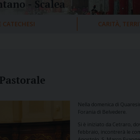
tano - Scalea
 CATECHESI
CARITÀ, TERR
 Pastorale
Nella domenica di Quaresim
Forania di Belvedere.
Si è iniziato da Cetraro, d
febbraio, incontrerà le com
Apostolo, S. Marco Evangeli