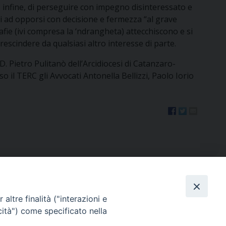
 infine, di perseguire con impegno disinteressato e
i ad opporsi con decisione e fermezza “al grave
afie (ivi compresa la ‘ndrangheta) attecchiscono e si
escindere da qualsiasi altro interesse di parte.
. Pietro Pulitanò dell’Arcidiocesi di Catanzaro-
so il TERC gli Avvocati Antonella Bellizzi, Paolo Iorio
altre finalità ("interazioni e
cità") come specificato nella