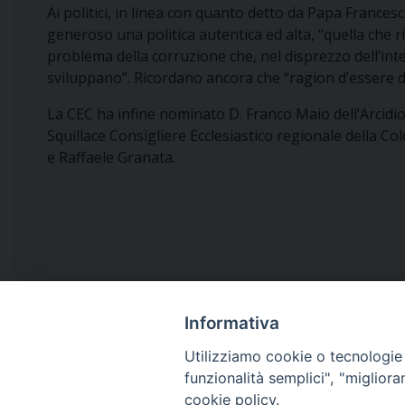
Ai politici, in linea con quanto detto da Papa Franc
generoso una politica autentica ed alta, “quella che
problema della corruzione che, nel disprezzo dell’inte
sviluppano”. Ricordano ancora che “ragion d’essere del
La CEC ha infine nominato D. Franco Maio dell’Arcidio
Squillace Consigliere Ecclesiastico regionale della Cold
e Raffaele Granata.
Informativa
Utilizziamo cookie o tecnologie s
funzionalità semplici", "miglior
Diocesi di
cookie policy.