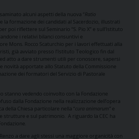
saminato alcuni aspetti della nuova “
Ratio
e la formazione dei candidati al Sacerdozio, illustrati
 poi riflettere sul Seminario “S. Pio X” e sull’Istituto
ndone i relativi bilanci consuntivi e
re Mons. Rocco Scaturchio per i lavori effettuati alla
isti, già avviato presso l’Istituto Teologico fin dal
ed atto a dare strumenti utili per conoscere, sapersi
e novità apportate allo Statuto della Commissione
mazione dei formatori del Servizio di Pastorale
e lo stanno vedendo coinvolto con la Fondazione
fuso dalla Fondazione nella realizzazione dell’opera
 della Chiesa particolare nella “
cura animarum”
e
lle strutture e sul patrimonio. A riguardo la CEC ha
Fondazione.
enzo a dare agli stessi una maggiore organicità con