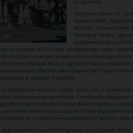
programma.
Per prima cosa la CEC ha e
Fundamentalis
“, riguardant
da Mons. Francesco Nolè, per
Teologico Calabro, approva
complimentandosi col Retto
to ha rilanciato il
Corso sulla ‘ndrangheta
per i nostri seminar
o iniziative nuove per rendere il Corso stesso più efficace 
o fenomeno mafioso. Mons. Luigi Renzo ha poi evidenziato l
ità sarà opportuno riflettere ulteriormente.Sul Progetto di for
pettando le iniziative in cantiere.
ena solidarietà e vicinanza a Mons. Renzo per le vicende ch
escovi, riconoscono ed apprezzano il meritevole impegno pro
iamento non ecclesiale di rifiuto della competenza canonica
 questo volere mettere in discussione il titolo di proprietà su
 Fondazione per ricomporre ecclesialmente il cammino della 
degli omonimi Cenacoli di Preghiera, incoraggiando Mons. R