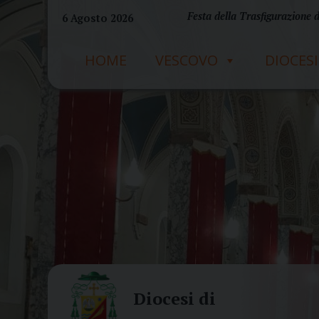
Skip
Festa della Trasfigurazione 
6 Agosto 2026
to
content
HOME
VESCOVO
DIOCESI
Diocesi di