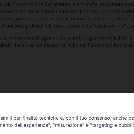
esco alla Commissione Parlamentare Antimafia, raccomandano,
 riconosciamo come forma eminente di carità”, incoraggiandol
resse generale, rappresenta il terreno fertile nel quale le m
l’autorità politica” è la costruzione della “casa comune” a pr
cesi di Cosenza-Bisignano Assistente regionale della FACI e D
iretti; ha altresì ammesso nell’Albo dei Patroni abilitati pres
imili per finalità tecniche e, con il tuo consenso, anche per 
amento dell'esperienza", "misurazione" e "targeting e pubbli