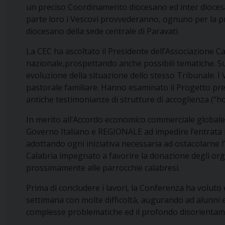
un preciso Coordinamento diocesano ed inter diocesan
parte loro i Vescovi provvederanno, ognuno per la p
diocesano della sede centrale di Paravati.
La CEC ha ascoltato il Presidente dell’Associazione C
nazionale,prospettando anche possibili tematiche. S
evoluzione della situazione dello stesso Tribunale. 
pastorale familiare. Hanno esaminato il Progetto prese
antiche testimonianze di strutture di accoglienza (“h
In merito all’Accordo economico commerciale globale 
Governo Italiano e REGIONALE ad impedire l’entrata in 
adottando ogni iniziativa necessaria ad ostacolarne l’
Calabria impegnato a favorire la donazione degli or
prossimamente alle parrocchie calabresi.
Prima di concludere i lavori, la Conferenza ha voluto
settimana con molte difficoltà, augurando ad alunni 
complesse problematiche ed il profondo disorientamen