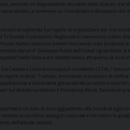
o, secondo un Regolamento attuativo dello Statuto che tenga 
ropria diocesi, a nominare un Coordinatore diocesano che m
anonisti accogliendo il progetto di organizzare per il pross
ul Tribunale Ecclesiastico Regionale è intervenuto subito d
I Vescovi hanno espresso parere favorevole sulla proposta di
ntato dal prof. Giuseppe Roma dell’Unical riguardante la Valo
ospedali”)nella linea euro-mediterranea attraverso la nota V
tra Canada e Unione europea (il cosiddetto CETA), i Vescovi 
vigore di detto Trattato, arrestando il processo di ratifica d
applicazione a tutela della genuinità dei prodotti a marchio 
gani: sul delicato problema il Presidente Mons. Bertolone p
 esprimere un voto di incoraggiamento alle Scuole di ogni or
e docenti un proficuo impegno culturale e formativo in grado
to dell’attuale società.