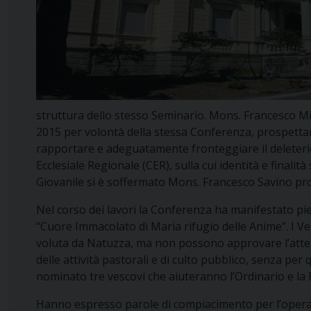
struttura dello stesso Seminario. Mons. Francesco Mili
2015 per volontà della stessa Conferenza, prospettand
rapportare e adeguatamente fronteggiare il deleteri
Ecclesiale Regionale (CER), sulla cui identità e final
Giovanile si è soffermato Mons. Francesco Savino pros
Nel corso dei lavori la Conferenza ha manifestato pi
“Cuore Immacolato di Maria rifugio delle Anime”. I V
voluta da Natuzza, ma non possono approvare l’attegg
delle attività pastorali e di culto pubblico, senza per
nominato tre vescovi che aiuteranno l’Ordinario e la
Hanno espresso parole di compiacimento per l’opera 