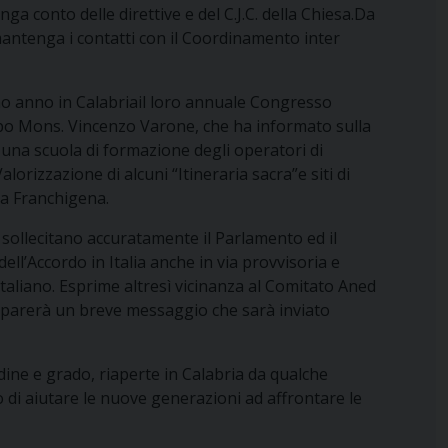
conto delle direttive e del C.J.C. della Chiesa.Da
antenga i contatti con il Coordinamento inter
imo anno in Calabriail loro annuale Congresso
opo Mons. Vincenzo Varone, che ha informato sulla
 una scuola di formazione degli operatori di
rizzazione di alcuni “Itineraria sacra”e siti di
ia Franchigena.
sollecitano accuratamente il Parlamento ed il
ell’Accordo in Italia anche in via provvisoria e
italiano. Esprime altresì vicinanza al Comitato Aned
reparerà un breve messaggio che sarà inviato
dine e grado, riaperte in Calabria da qualche
 di aiutare le nuove generazioni ad affrontare le