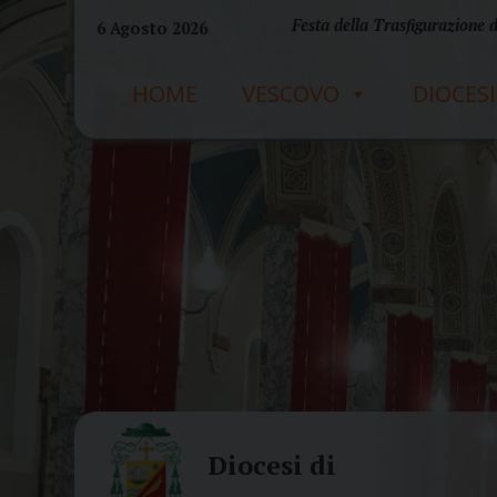
Skip
Festa della Trasfigurazione 
6 Agosto 2026
to
content
HOME
VESCOVO
DIOCESI
Diocesi di