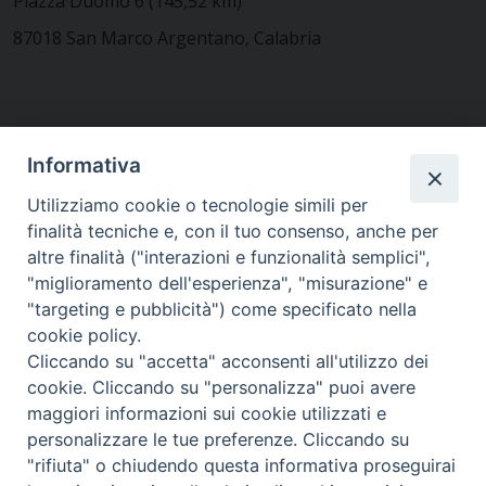
Piazza Duomo 6 (145,52 km)
87018 San Marco Argentano, Calabria
CONTATTACI
Informativa
Utilizziamo cookie o tecnologie simili per
finalità tecniche e, con il tuo consenso, anche per
MODULISTICA
altre finalità ("interazioni e funzionalità semplici",
"miglioramento dell'esperienza", "misurazione" e
"targeting e pubblicità") come specificato nella
WEBMAIL
cookie policy.
Cliccando su "accetta" acconsenti all'utilizzo dei
cookie. Cliccando su "personalizza" puoi avere
maggiori informazioni sui cookie utilizzati e
RENDICONTO 8X1000
personalizzare le tue preferenze. Cliccando su
"rifiuta" o chiudendo questa informativa proseguirai