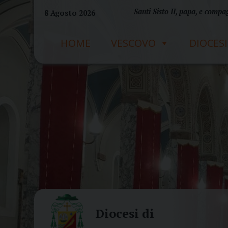
Skip
Santi Sisto II, papa, e compag
8 Agosto 2026
to
content
HOME
VESCOVO
DIOCESI
Diocesi di