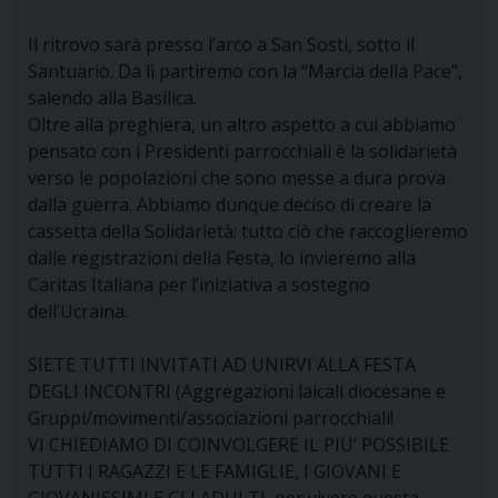
Il ritrovo sarà presso l’arco a San Sosti, sotto il
Santuario. Da lì partiremo con la “Marcia della Pace”,
salendo alla Basilica.
Oltre alla preghiera, un altro aspetto a cui abbiamo
pensato con i Presidenti parrocchiali è la solidarietà
verso le popolazioni che sono messe a dura prova
dalla guerra. Abbiamo dunque deciso di creare la
cassetta della Solidarietà: tutto ciò che raccoglieremo
dalle registrazioni della Festa, lo invieremo alla
Caritas Italiana per l’iniziativa a sostegno
dell’Ucraina.
SIETE TUTTI INVITATI AD UNIRVI ALLA FESTA
DEGLI INCONTRI (Aggregazioni laicali diocesane e
Gruppi/movimenti/associazioni parrocchiali!
VI CHIEDIAMO DI COINVOLGERE IL PIU’ POSSIBILE
TUTTI I RAGAZZI E LE FAMIGLIE, I GIOVANI E
GIOVANISSIMI E GLI ADULTI, per vivere questa