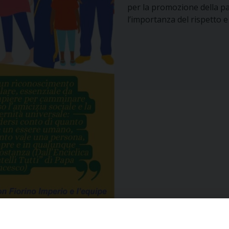
per la promozione della pa
l’importanza del rispetto e