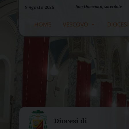
Skip
San Domenico, sacerdote
8 Agosto 2026
to
content
HOME
VESCOVO
DIOCESI
Diocesi di