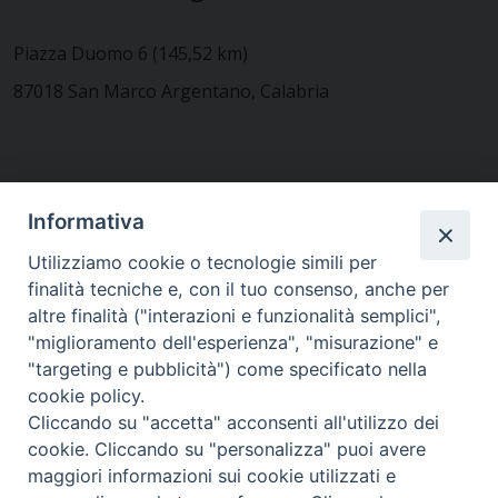
Piazza Duomo 6 (145,52 km)
87018 San Marco Argentano, Calabria
CONTATTACI
Informativa
Utilizziamo cookie o tecnologie simili per
finalità tecniche e, con il tuo consenso, anche per
MODULISTICA
altre finalità ("interazioni e funzionalità semplici",
"miglioramento dell'esperienza", "misurazione" e
"targeting e pubblicità") come specificato nella
WEBMAIL
cookie policy.
Cliccando su "accetta" acconsenti all'utilizzo dei
cookie. Cliccando su "personalizza" puoi avere
maggiori informazioni sui cookie utilizzati e
RENDICONTO 8X1000