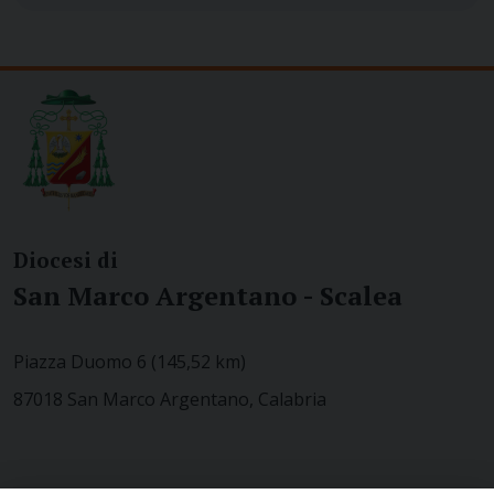
Diocesi di
San Marco Argentano - Scalea
Piazza Duomo 6 (145,52 km)
87018 San Marco Argentano, Calabria