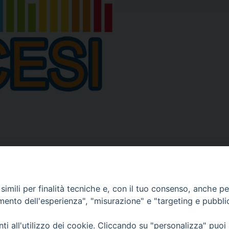
imili per finalità tecniche e, con il tuo consenso, anche per 
amento dell'esperienza", "misurazione" e "targeting e pubbli
ea
CONTATTACI
MODUL
i all'utilizzo dei cookie. Cliccando su "personalizza" puoi