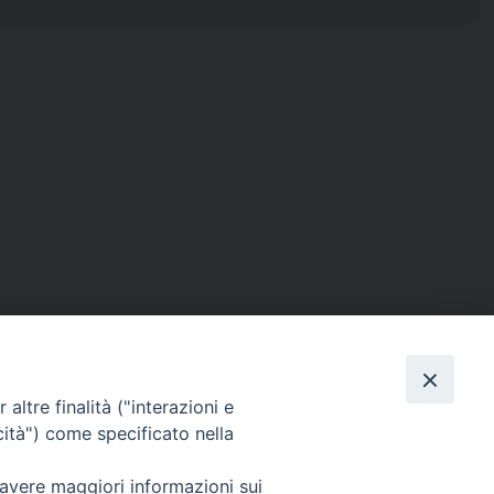
altre finalità ("interazioni e
cità") come specificato nella
ISTICA
RENDICONTO 8X1000
 avere maggiori informazioni sui