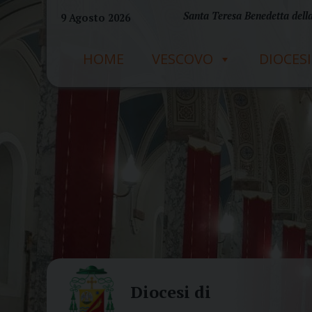
Skip
Santa Teresa Benedetta della
9 Agosto 2026
to
content
HOME
VESCOVO
DIOCESI
Diocesi di