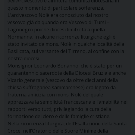
dell’Arcivescovo e all’intera comunità diocesana in
questo momento di particolare sofferenza.
L’arcivescovo Nolè era conosciuto dal nostro
vescovo già da quando era Vescovo di Tursi –
Lagonegro poiché diocesi limitrofa a quella
Normanna. In alcune ricorrenze liturgiche egli è
stato invitato da mons. Nolè in qualche località della
Basilicata, sul versante del Tirreno, al confine con la
nostra diocesi.
Monsignor Leonardo Bonanno, che è stato per un
quarantennio sacerdote della Diocesi Bruzia e anche
Vicario generale (vescovo da oltre dieci anni della
chiesa suffraganea sammarchese) era legato da
fraterna amicizia con mons. Nolè del quale
apprezzava la semplicità francescana e l’amabilità nei
rapporti verso tutti, privilegiando la cura della
formazione del clero e delle famiglie cristiane.
Nella ricorrenza liturgica, dell’Esaltazione della Santa
Croce, nell’Oratorio delle Suore Minime della