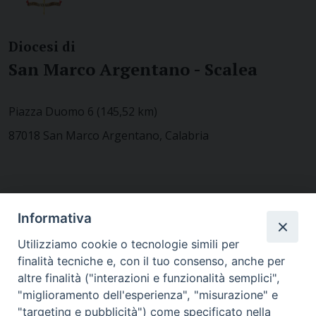
Diocesi di
San Marco Argentano - Scalea
Piazza Duomo 6 (145,52 km)
87018 San Marco Argentano, Calabria
CONTATTACI
Informativa
Utilizziamo cookie o tecnologie simili per
finalità tecniche e, con il tuo consenso, anche per
MODULISTICA
altre finalità ("interazioni e funzionalità semplici",
"miglioramento dell'esperienza", "misurazione" e
"targeting e pubblicità") come specificato nella
WEBMAIL