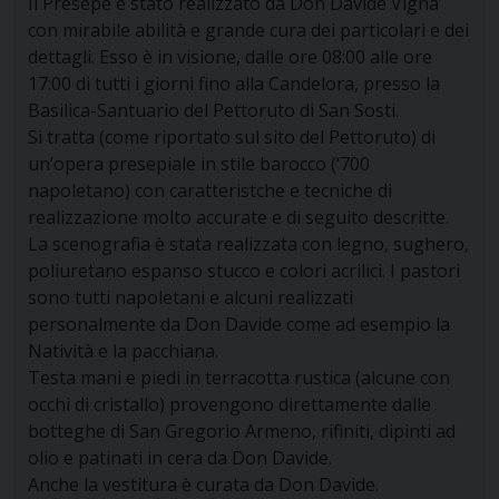
Il Presepe è stato realizzato da Don Davide Vigna
con mirabile abilità e grande cura dei particolari e dei
dettagli. Esso è in visione, dalle ore 08:00 alle ore
17:00 di tutti i giorni fino alla Candelora, presso la
Basilica-Santuario del Pettoruto di San Sosti.
Si tratta (come riportato sul sito del Pettoruto) di
un’opera presepiale in stile barocco (‘700
napoletano) con caratteristche e tecniche di
realizzazione molto accurate e di seguito descritte.
La scenografia è stata realizzata con legno, sughero,
poliuretano espanso stucco e colori acrilici. I pastori
sono tutti napoletani e alcuni realizzati
personalmente da Don Davide come ad esempio la
Natività e la pacchiana.
Testa mani e piedi in terracotta rustica (alcune con
occhi di cristallo) provengono direttamente dalle
botteghe di San Gregorio Armeno, rifiniti, dipinti ad
olio e patinati in cera da Don Davide.
Anche la vestitura è curata da Don Davide.