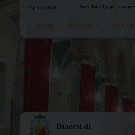
Skip
Santi Sisto II, papa, e compag
7 Agosto 2026
to
content
HOME
VESCOVO
DIOCESI
Diocesi di