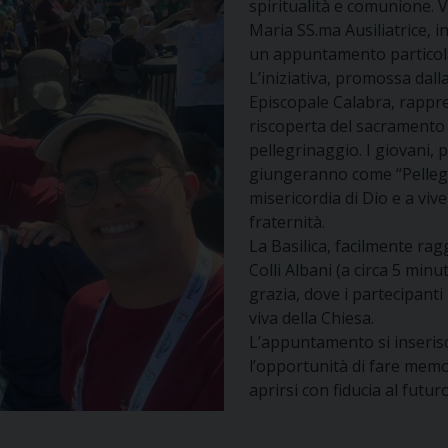
spiritualità e comunione. V
Maria SS.ma Ausiliatrice, i
un appuntamento particolar
L’iniziativa, promossa dal
Episcopale Calabra, rappre
riscoperta del sacramento d
pellegrinaggio. I giovani, p
giungeranno come “Pellegrin
misericordia di Dio e a viv
fraternità.
La Basilica, facilmente rag
Colli Albani (a circa 5 minu
grazia, dove i partecipanti
viva della Chiesa.
L’appuntamento si inserisc
l’opportunità di fare memo
aprirsi con fiducia al futuro