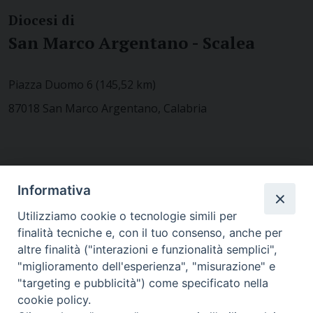
Diocesi di
San Marco Argentano - Scalea
Piazza Duomo 6 (145,52 km)
87018 San Marco Argentano, Calabria
CONTATTACI
Informativa
Utilizziamo cookie o tecnologie simili per
finalità tecniche e, con il tuo consenso, anche per
MODULISTICA
altre finalità ("interazioni e funzionalità semplici",
"miglioramento dell'esperienza", "misurazione" e
"targeting e pubblicità") come specificato nella
WEBMAIL
cookie policy.