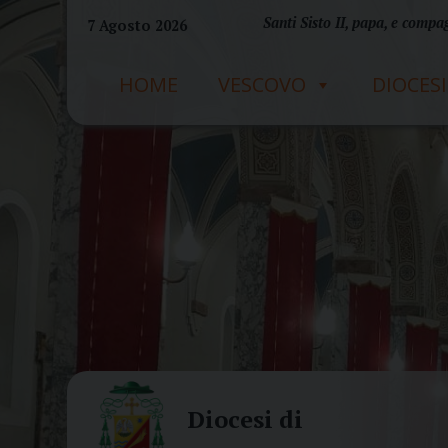
Skip
Santi Sisto II, papa, e compag
7 Agosto 2026
to
content
HOME
VESCOVO
DIOCESI
Diocesi di