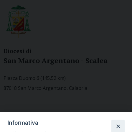
Diocesi di
San Marco Argentano - Scalea
Piazza Duomo 6 (145,52 km)
87018 San Marco Argentano, Calabria
CONTATTACI
Informativa