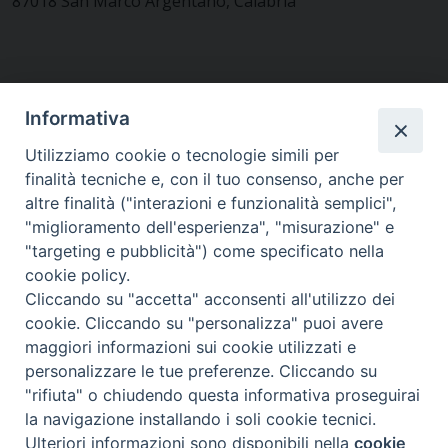
87018 San Marco Argentano, Calabria
CONTATTACI
Informativa
Utilizziamo cookie o tecnologie simili per
finalità tecniche e, con il tuo consenso, anche per
MODULISTICA
altre finalità ("interazioni e funzionalità semplici",
"miglioramento dell'esperienza", "misurazione" e
"targeting e pubblicità") come specificato nella
WEBMAIL
cookie policy.
Cliccando su "accetta" acconsenti all'utilizzo dei
cookie. Cliccando su "personalizza" puoi avere
maggiori informazioni sui cookie utilizzati e
RENDICONTO 8X1000
personalizzare le tue preferenze. Cliccando su
"rifiuta" o chiudendo questa informativa proseguirai
PRIVACY E COOKIE POLICY
la navigazione installando i soli cookie tecnici.
Preferenze Cookie
Ulteriori informazioni sono disponibili nella
cookie