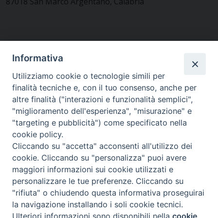
87018 San Marco Argentano, Calabria
CONTATTACI
Informativa
Utilizziamo cookie o tecnologie simili per
finalità tecniche e, con il tuo consenso, anche per
MODULISTICA
altre finalità ("interazioni e funzionalità semplici",
"miglioramento dell'esperienza", "misurazione" e
"targeting e pubblicità") come specificato nella
WEBMAIL
cookie policy.
Cliccando su "accetta" acconsenti all'utilizzo dei
cookie. Cliccando su "personalizza" puoi avere
maggiori informazioni sui cookie utilizzati e
RENDICONTO 8X1000
personalizzare le tue preferenze. Cliccando su
"rifiuta" o chiudendo questa informativa proseguirai
PRIVACY E COOKIE POLICY
la navigazione installando i soli cookie tecnici.
Preferenze Cookie
Ulteriori informazioni sono disponibili nella
cookie