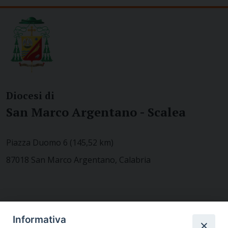
Diocesi di
San Marco Argentano - Scalea
Piazza Duomo 6 (145,52 km)
87018 San Marco Argentano, Calabria
CONTATTACI
Informativa