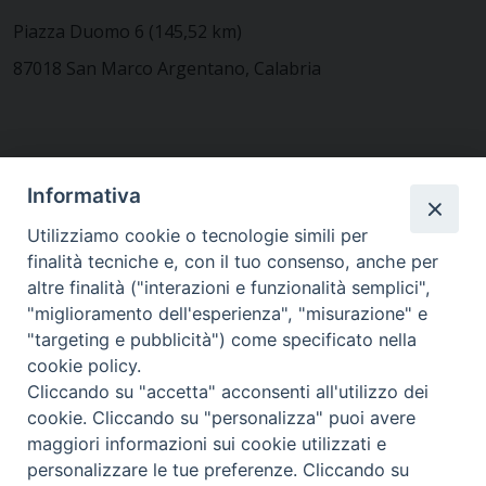
Piazza Duomo 6 (145,52 km)
87018 San Marco Argentano, Calabria
CONTATTACI
Informativa
Utilizziamo cookie o tecnologie simili per
finalità tecniche e, con il tuo consenso, anche per
MODULISTICA
altre finalità ("interazioni e funzionalità semplici",
"miglioramento dell'esperienza", "misurazione" e
"targeting e pubblicità") come specificato nella
WEBMAIL
cookie policy.
Cliccando su "accetta" acconsenti all'utilizzo dei
cookie. Cliccando su "personalizza" puoi avere
maggiori informazioni sui cookie utilizzati e
RENDICONTO 8X1000
personalizzare le tue preferenze. Cliccando su