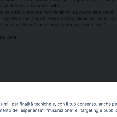
a giudizio, fretta o superiorità.
e, là dove Dio ci attende. Non temiamo la povertà delle cene
l segreto e che la sua misericordia non viene mai meno. La te
 è dentro di noi. Si può dare di più senza essere eroi”.
lle Ceneri
imili per finalità tecniche e, con il tuo consenso, anche per 
amento dell'esperienza", "misurazione" e "targeting e pubbli