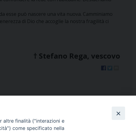
ri: da esse può nascere una vita nuova. Camminiamo
nerezza di Dio che accoglie la nostra fragilità ci
† Stefano Rega, vescovo
altre finalità ("interazioni e
cità") come specificato nella