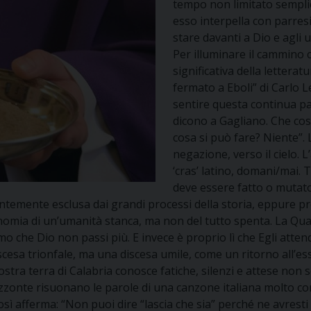
tempo non limitato semplic
esso interpella con parresia
stare davanti a Dio e agli 
Per illuminare il cammino
significativa della letterat
fermato a Eboli” di Carlo L
sentire questa continua paro
dicono a Gagliano. Che cos
cosa si può fare? Niente”. L
negazione, verso il cielo. L’
‘cras’ latino, domani/mai. 
deve essere fatto o mutato è
emente esclusa dai grandi processi della storia, eppure pro
isionomia di un’umanità stanca, ma non del tutto spenta. La Qu
mo che Dio non passi più. E invece è proprio lì che Egli attend
sa trionfale, ma una discesa umile, come un ritorno all’essen
 nostra terra di Calabria conosce fatiche, silenzi e attese no
izzonte risuonano le parole di una canzone italiana molto con
 afferma: “Non puoi dire “lascia che sia” perché ne avresti u