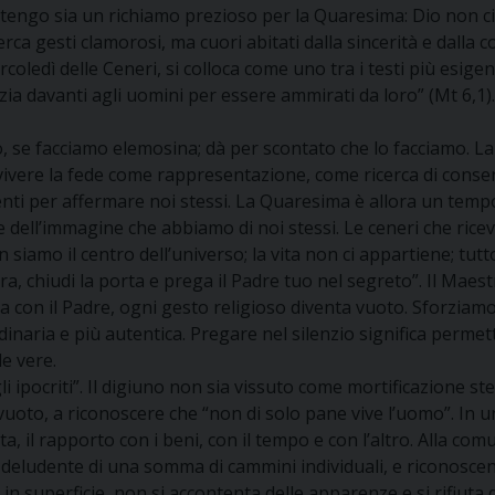
Ritengo sia un richiamo prezioso per la Quaresima: Dio non ci 
erca gesti clamorosi, ma cuori abitati dalla sincerità e dalla
ledì delle Ceneri, si colloca come uno tra i testi più esigen
izia davanti agli uomini per essere ammirati da loro” (Mt 6,1
, se facciamo elemosina; dà per scontato che lo facciamo. L
vivere la fede come rappresentazione, come ricerca di conse
i per affermare noi stessi. La Quaresima è allora un tempo d
one dell’immagine che abbiamo di noi stessi. Le ceneri che ric
siamo il centro dell’universo; la vita non ci appartiene; tutt
a, chiudi la porta e prega il Padre tuo nel segreto”. Il Mae
 con il Padre, ogni gesto religioso diventa vuoto. Sforziamoc
naria e più autentica. Pregare nel silenzio significa permet
e vere.
pocriti”. Il digiuno non sia vissuto come mortificazione steri
uoto, a riconoscere che “non di solo pane vive l’uomo”. In u
vita, il rapporto con i beni, con il tempo e con l’altro. Alla 
o deludente di una somma di cammini individuali, e riconosce
n superficie, non si accontenta delle apparenze e si rifiuta 