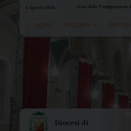
Skip
Festa della Trasfigurazione 
6 Agosto 2026
to
content
HOME
VESCOVO
DIOCESI
Diocesi di