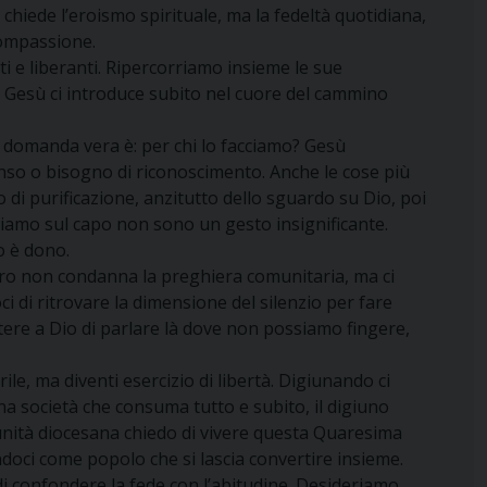
chiede l’eroismo spirituale, ma la fedeltà quotidiana,
 compassione.
ti e liberanti. Ripercorriamo insieme le sue
). Gesù ci introduce subito nel cuore del cammino
a domanda vera è: per chi lo facciamo? Gesù
nso o bisogno di riconoscimento. Anche le cose più
i purificazione, anzitutto dello sguardo su Dio, poi
eviamo sul capo non sono un gesto insignificante.
o è dono.
stro non condanna la preghiera comunitaria, ma ci
i di ritrovare la dimensione del silenzio per fare
tere a Dio di parlare là dove non possiamo fingere,
le, ma diventi esercizio di libertà. Digiunando ci
na società che consuma tutto e subito, il digiuno
comunità diocesana chiedo di vivere questa Quaresima
ndoci come popolo che si lascia convertire insieme.
di confondere la fede con l’abitudine. Desideriamo