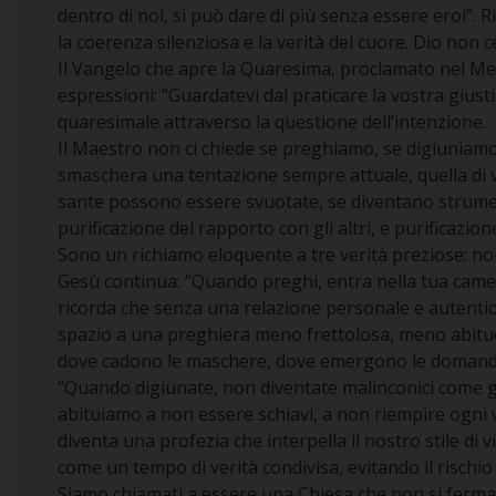
dentro di noi, si può dare di più senza essere eroi”. 
la coerenza silenziosa e la verità del cuore. Dio non c
Il Vangelo che apre la Quaresima, proclamato nel Merco
espressioni: “Guardatevi dal praticare la vostra giust
quaresimale attraverso la questione dell’intenzione.
Il Maestro non ci chiede se preghiamo, se digiuniamo
smaschera una tentazione sempre attuale, quella di 
sante possono essere svuotate, se diventano strument
purificazione del rapporto con gli altri, e purificazi
Sono un richiamo eloquente a tre verità preziose: non 
Gesù continua: “Quando preghi, entra nella tua camer
ricorda che senza una relazione personale e autentica
spazio a una preghiera meno frettolosa, meno abitudi
dove cadono le maschere, dove emergono le domand
“Quando digiunate, non diventate malinconici come gli i
abituiamo a non essere schiavi, a non riempire ogni v
diventa una profezia che interpella il nostro stile di 
come un tempo di verità condivisa, evitando il rischi
Siamo chiamati a essere una Chiesa che non si ferma i