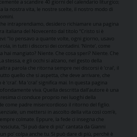
emente a scandire 40 giorni del calendario liturgico;
 la nostra vita, le nostre scelte, il nostro modo di
uomini.
 che intraprendiamo, desidero richiamare una pagina
ura italiana del Novecento dal titolo “Cristo si è
evi: “Io pensavo a quante volte, ogni giorno, usavo
la, in tutti i discorsi dei contadini. ‘Ninte’, come
a hai mangiato? Niente. Che cosa speri? Niente. Che
a stessa, e gli occhi si alzano, nel gesto della
altra parola che ritorna sempre nei discorsi è ‘crai’, il
Tutto quello che si aspetta, che deve arrivare, che
 ‘crai’. Ma ‘crai’ significa mai. In questa pagina
fondamente viva. Quella descritta dall’autore è una
aresima ci conduce proprio nei luoghi della
e come padre misericordioso il ritorno del figlio.
ziale, un mettersi in ascolto della vita così com’è,
n sempre colmate. Eppure, la fede ci insegna che
osciuta, “Si può dare di più” cantata da Gianni
n po’ colpa anche tu. Si può dare di più, perché è