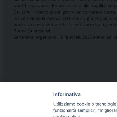
una Chiesa capace di stare accanto alle fragilità, senz
Carissimi, viviamo questi giorni per tornare al cuor
insieme verso la Pasqua, certi che il Signore opera ne
porterà a sperimentare che “si può dare di più, perché
Buona Quaresima!
San Marco Argentano, 18 febbraio 2026 Mercoledì de
Informativa
Utilizziamo cookie o tecnologie s
funzionalità semplici", "miglior
Diocesi di
cookie policy.