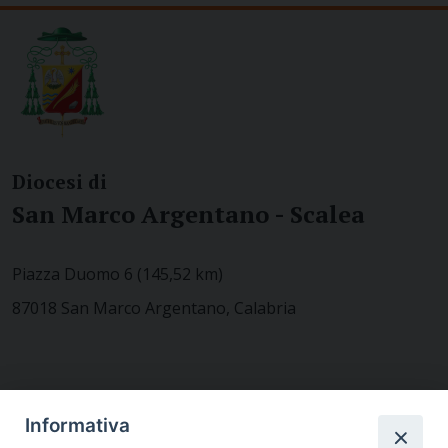
Diocesi di
San Marco Argentano - Scalea
Piazza Duomo 6 (145,52 km)
87018 San Marco Argentano, Calabria
CONTATTACI
Informativa