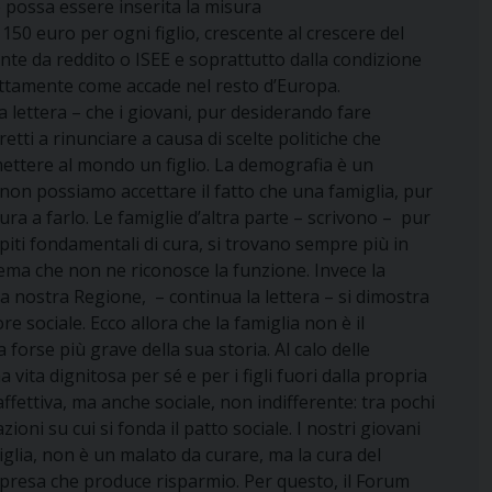
 possa essere inserita la misura
 150 euro per ogni figlio, crescente al crescere del
ente da reddito o ISEE e soprattutto dalla condizione
sattamente come accade nel resto d’Europa.
a lettera – che i giovani, pur desiderando fare
etti a rinunciare a causa di scelte politiche che
mettere al mondo un figlio. La demografia è un
 non possiamo accettare il fatto che una famiglia, pur
ura a farlo. Le famiglie d’altra parte – scrivono – pur
iti fondamentali di cura, si trovano sempre più in
stema che non ne riconosce la funzione. Invece la
lla nostra Regione, – continua la lettera – si dimostra
e sociale. Ecco allora che la famiglia non è il
rse più grave della sua storia. Al calo delle
a vita dignitosa per sé e per i figli fuori dalla propria
fettiva, ma anche sociale, non indifferente: tra pochi
ni su cui si fonda il patto sociale. I nostri giovani
lia, non è un malato da curare, ma la cura del
mpresa che produce risparmio. Per questo, il Forum