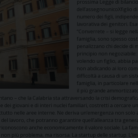
prossima Legge di bilancio
dell’assegnounicoXfiglio
di
numero dei figli, indipend
lavorativa dei genitori. E
“Converrete – si legge nell
famiglia, sono spesso costr
penalizzano chi decide di 
principio non negoziabile:
volendo un figlio, abbia pa
non abdicando ai loro comp
difficoltà a causa di un si
famiglia, in particolare ne
il più grande ammortizzator
 – che la Calabria sta attraversando la crisi demografica fo
 dei giovani e di interi nuclei familiari, costretti a cercare un
ttutto nelle aree interne. Ne deriva un’emergenza non solo af
l lavoro, che potranno garantire quell’alleanza tra generazio
iconoscono anche economicamente il valore sociale. La famig
 non più problema, ma risorsa. La startup delle startup. L’i