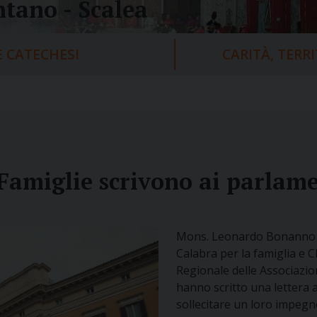
tano - Scalea
 CATECHESI
CARITÀ, TERR
amiglie scrivono ai parlame
Mons. Leonardo Bonanno V
Calabra per la famiglia e 
Regionale delle Associazion
hanno scritto una lettera ai
sollecitare un loro impegno