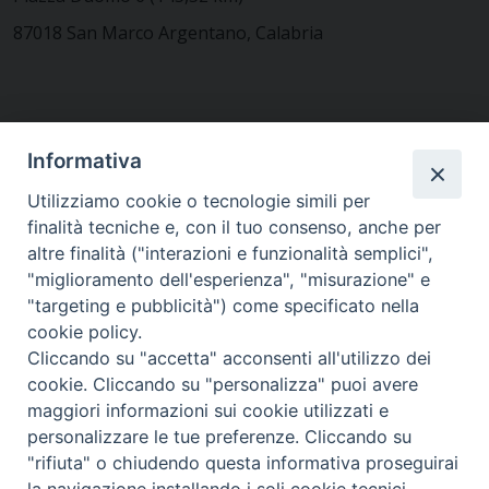
87018 San Marco Argentano, Calabria
CONTATTACI
Informativa
Utilizziamo cookie o tecnologie simili per
finalità tecniche e, con il tuo consenso, anche per
MODULISTICA
altre finalità ("interazioni e funzionalità semplici",
"miglioramento dell'esperienza", "misurazione" e
"targeting e pubblicità") come specificato nella
WEBMAIL
cookie policy.
Cliccando su "accetta" acconsenti all'utilizzo dei
cookie. Cliccando su "personalizza" puoi avere
maggiori informazioni sui cookie utilizzati e
RENDICONTO 8X1000
personalizzare le tue preferenze. Cliccando su
"rifiuta" o chiudendo questa informativa proseguirai