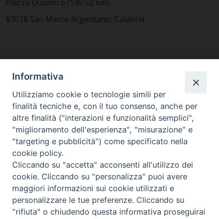
Piazza Duomo 6 (145,52 km)
87018 San Marco Argentano, Calabria
CONTATTACI
Informativa
Utilizziamo cookie o tecnologie simili per
finalità tecniche e, con il tuo consenso, anche per
MODULISTICA
altre finalità ("interazioni e funzionalità semplici",
"miglioramento dell'esperienza", "misurazione" e
"targeting e pubblicità") come specificato nella
WEBMAIL
cookie policy.
Cliccando su "accetta" acconsenti all'utilizzo dei
cookie. Cliccando su "personalizza" puoi avere
maggiori informazioni sui cookie utilizzati e
RENDICONTO 8X1000
personalizzare le tue preferenze. Cliccando su
"rifiuta" o chiudendo questa informativa proseguirai