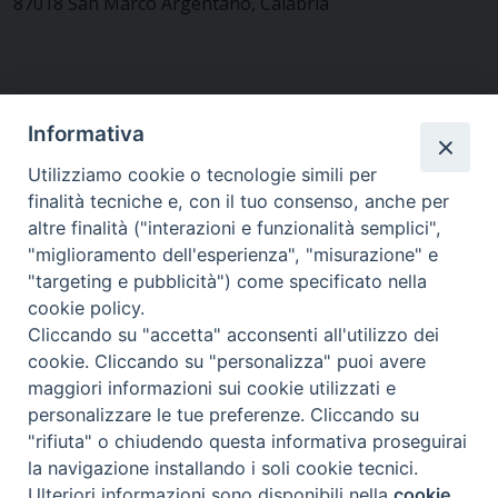
87018 San Marco Argentano, Calabria
CONTATTACI
Informativa
Utilizziamo cookie o tecnologie simili per
finalità tecniche e, con il tuo consenso, anche per
MODULISTICA
altre finalità ("interazioni e funzionalità semplici",
"miglioramento dell'esperienza", "misurazione" e
"targeting e pubblicità") come specificato nella
WEBMAIL
cookie policy.
Cliccando su "accetta" acconsenti all'utilizzo dei
cookie. Cliccando su "personalizza" puoi avere
maggiori informazioni sui cookie utilizzati e
RENDICONTO 8X1000
personalizzare le tue preferenze. Cliccando su
"rifiuta" o chiudendo questa informativa proseguirai
PRIVACY E COOKIE POLICY
la navigazione installando i soli cookie tecnici.
Preferenze Cookie
Ulteriori informazioni sono disponibili nella
cookie