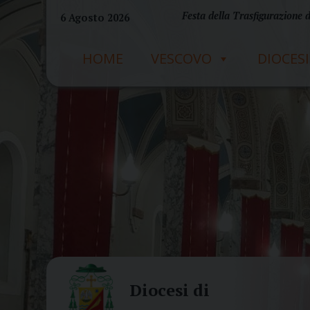
Skip
Festa della Trasfigurazione 
6 Agosto 2026
to
content
HOME
VESCOVO
DIOCESI
Diocesi di