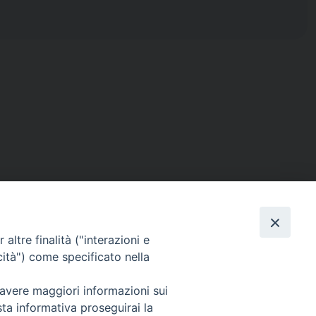
altre finalità ("interazioni e
cità") come specificato nella
ISTICA
RENDICONTO 8X1000
 avere maggiori informazioni sui
sta informativa proseguirai la