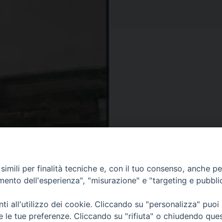
imili per finalità tecniche e, con il tuo consenso, anche per 
amento dell'esperienza", "misurazione" e "targeting e pubbli
ea
CONTATTACI
MODUL
i all'utilizzo dei cookie. Cliccando su "personalizza" puoi
re le tue preferenze. Cliccando su "rifiuta" o chiudendo que