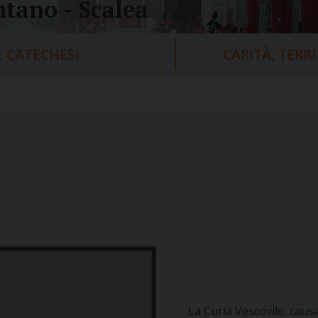
tano - Scalea
 CATECHESI
CARITÀ, TERR
La Curia Vescovile, cau