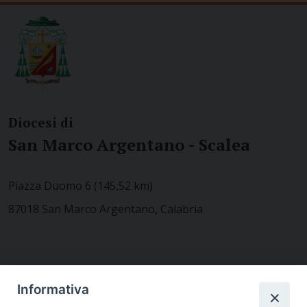
Diocesi di
San Marco Argentano - Scalea
Piazza Duomo 6 (145,52 km)
87018 San Marco Argentano, Calabria
CONTATTACI
Informativa