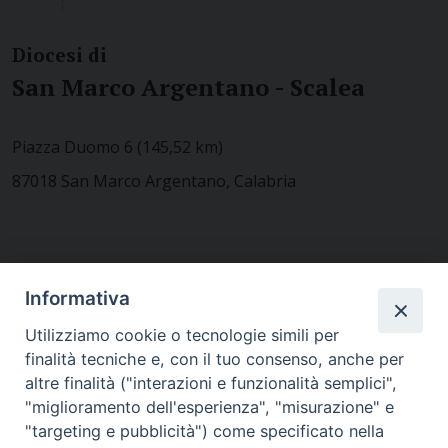
Diocesi di
San Marco Argentano - Scalea
Piazza Duomo 6 (145,52 km)
87018 San Marco Argentano, Calabria
CONTATTACI
Informativa
Utilizziamo cookie o tecnologie simili per
finalità tecniche e, con il tuo consenso, anche per
MODULISTICA
altre finalità ("interazioni e funzionalità semplici",
"miglioramento dell'esperienza", "misurazione" e
"targeting e pubblicità") come specificato nella
WEBMAIL