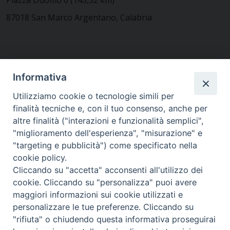
87018 San Marco Argentano, Calabria
CONTATTACI
Informativa
Utilizziamo cookie o tecnologie simili per
finalità tecniche e, con il tuo consenso, anche per
MODULISTICA
altre finalità ("interazioni e funzionalità semplici",
"miglioramento dell'esperienza", "misurazione" e
"targeting e pubblicità") come specificato nella
WEBMAIL
cookie policy.
Cliccando su "accetta" acconsenti all'utilizzo dei
cookie. Cliccando su "personalizza" puoi avere
maggiori informazioni sui cookie utilizzati e
RENDICONTO 8X1000
personalizzare le tue preferenze. Cliccando su
"rifiuta" o chiudendo questa informativa proseguirai