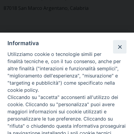
87018 San Marco Argentano, Calabria
CONTATTACI
Informativa
Utilizziamo cookie o tecnologie simili per
finalità tecniche e, con il tuo consenso, anche per
MODULISTICA
altre finalità ("interazioni e funzionalità semplici",
"miglioramento dell'esperienza", "misurazione" e
"targeting e pubblicità") come specificato nella
WEBMAIL
cookie policy.
Cliccando su "accetta" acconsenti all'utilizzo dei
cookie. Cliccando su "personalizza" puoi avere
maggiori informazioni sui cookie utilizzati e
RENDICONTO 8X1000
personalizzare le tue preferenze. Cliccando su
"rifiuta" o chiudendo questa informativa proseguirai
PRIVACY E COOKIE POLICY
la navigazione installando i soli cookie tecnici.