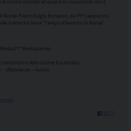
a la nostra volontà ad essere in comunione con il
e il Rev.do Padre Biagio Bonasso, dei PP Cappuccini,
uale tratterà il tema “Tempo d’Avvento in Maria”.
a Media (1° Meditazione)
Confessioni e Adorazione Eucaristica
 – (Risonanze – Avvisi)
Avvento