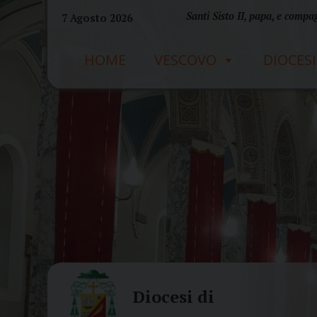
Skip
Santi Sisto II, papa, e compag
7 Agosto 2026
to
content
HOME
VESCOVO
DIOCESI
Diocesi di