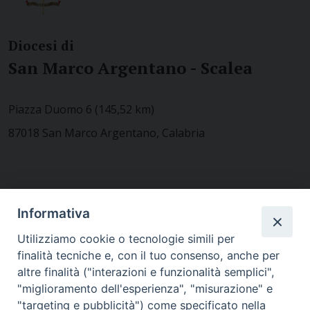
Diocesi di
San Marco Argentano - Scalea
Piazza Duomo 6 (145,52 km)
87018 San Marco Argentano, Calabria
CONTATTACI
Informativa
Utilizziamo cookie o tecnologie simili per
finalità tecniche e, con il tuo consenso, anche per
MODULISTICA
altre finalità ("interazioni e funzionalità semplici",
"miglioramento dell'esperienza", "misurazione" e
"targeting e pubblicità") come specificato nella
WEBMAIL