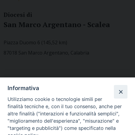
Diocesi di
San Marco Argentano - Scalea
Piazza Duomo 6 (145,52 km)
87018 San Marco Argentano, Calabria
CONTATTACI
Informativa
Utilizziamo cookie o tecnologie simili per
finalità tecniche e, con il tuo consenso, anche per
MODULISTICA
altre finalità ("interazioni e funzionalità semplici",
"miglioramento dell'esperienza", "misurazione" e
"targeting e pubblicità") come specificato nella
WEBMAIL