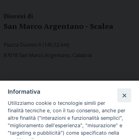
Diocesi di
San Marco Argentano - Scalea
Piazza Duomo 6 (145,52 km)
87018 San Marco Argentano, Calabria
CONTATTACI
Informativa
Utilizziamo cookie o tecnologie simili per
finalità tecniche e, con il tuo consenso, anche per
MODULISTICA
altre finalità ("interazioni e funzionalità semplici",
"miglioramento dell'esperienza", "misurazione" e
"targeting e pubblicità") come specificato nella
WEBMAIL